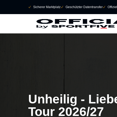
Navigation überspringen
􀄫
􀆅
Sicherer Marktplatz
􀆅
Geschützter Datentransfer
􀆅
Offizi
Unheilig - Lie
Tour 2026/27