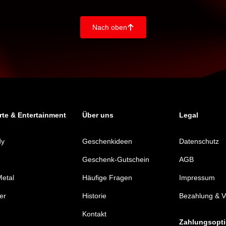
Nach oben
􀄨
te & Entertainment
Über uns
Legal
dy
Geschenkideen
Datenschutz
Geschenk-Gutschein
AGB
etal
Häufige Fragen
Impressum
er
Historie
Bezahlung & 
Kontakt
Zahlungsopt