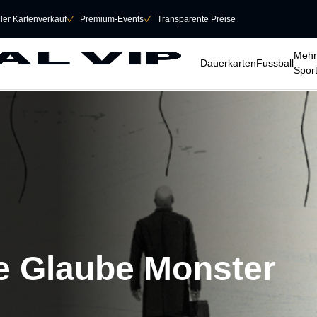
eller Kartenverkauf
􀆅
Premium-Events
􀆅
Transparente Preise
􀆈
􀆈
􀆈
Mehr
Dauerkarten
Fussball
Spor
be Glaube Monster