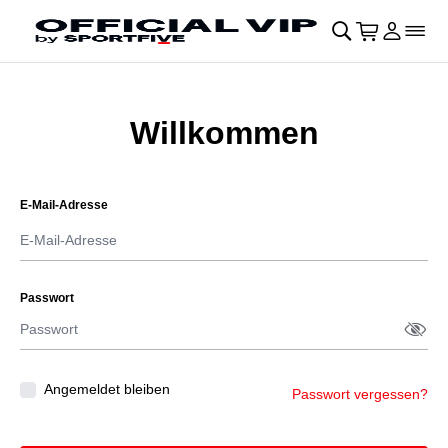
Navigation überspringen
􀄫
􀊫
Warenkor
􀍩
Login
􀉩
􀌇
Willkommen
E-Mail-Adresse
Passwort
Passw
􀋯
Angemeldet bleiben
Passwort vergessen?