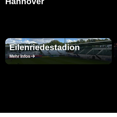
Hannover
Eilenriedestadion
􀄫
Mehr Infos