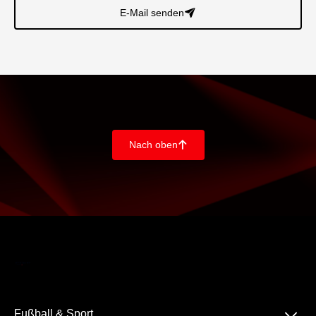
E-Mail senden
􀈠
Nach oben
􀄨
􀆈
Fußball & Sport