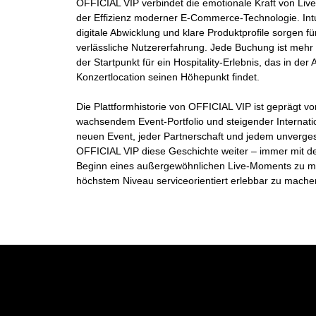
OFFICIAL VIP verbindet die emotionale Kraft von Live
der Effizienz moderner E-Commerce-Technologie. Int
digitale Abwicklung und klare Produktprofile sorgen f
verlässliche Nutzererfahrung. Jede Buchung ist mehr a
der Startpunkt für ein Hospitality-Erlebnis, das in der
Konzertlocation seinen Höhepunkt findet.
Die
Plattformhistorie
von OFFICIAL VIP ist geprägt von
wachsendem Event-Portfolio und steigender Internatio
neuen Event, jeder Partnerschaft und jedem unverges
OFFICIAL VIP diese Geschichte weiter – immer mit de
Beginn eines außergewöhnlichen Live-Moments zu ma
höchstem Niveau serviceorientiert erlebbar zu mache