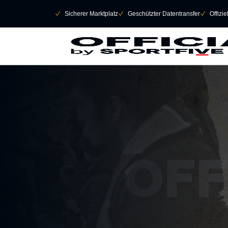
Navigation überspringen
􀄫
􀆅
Sicherer Marktplatz
􀆅
Geschützter Datentransfer
􀆅
Offizi