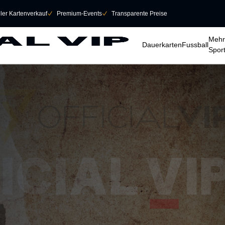
eller Kartenverkauf
􀆅
Premium-Events
􀆅
Transparente Preise
􀆈
􀆈
􀆈
Mehr
Dauerkarten
Fussball
Spor