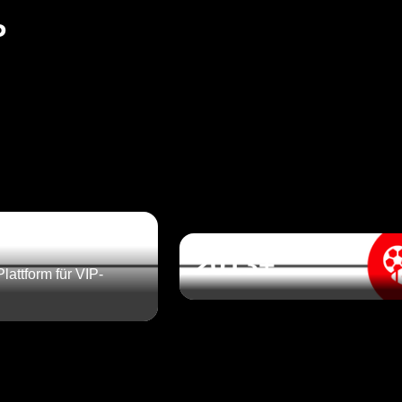
P
2013+
lattform für VIP-