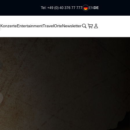
EN
DE
Tel: +49 (0) 40 376 77 777
􀆈
􀆈
􀆈
􀊫
Warenkorb
􀍩
Login
􀉩
Konzerte
Entertainment
Travel
Orte
Newsletter
t