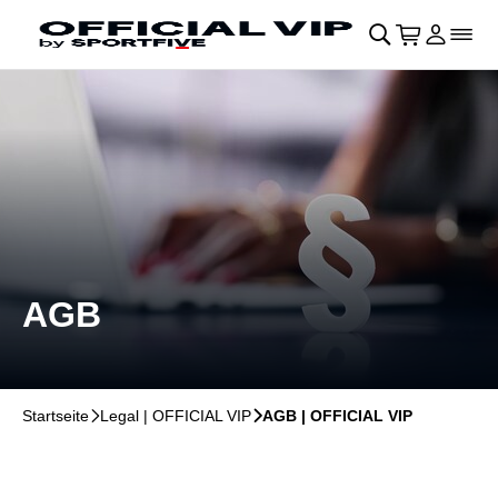
Navigation überspringen
􀄫
􀊫
Warenkor
􀍩
Login
􀉩
􀌇
AGB
Startseite
􀆊
Legal | OFFICIAL VIP
􀆊
AGB | OFFICIAL VIP