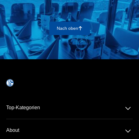
Nach oben
􀄨
􀆈
Top-Kategorien
Dauerkarte
􀆈
About
1. Bundesliga