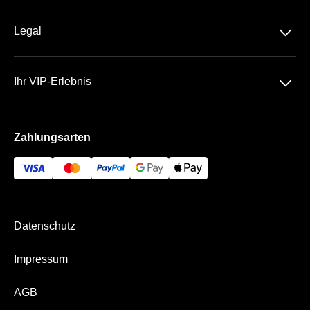
Über Uns
Business Kreisel
􀆈
Legal
Kontakt
Datenschutz
Team
􀆈
Ihr VIP-Erlebnis
AGB
Häufige Fragen
VELTINS-Arena
Impressum
Zahlungsarten
Die VIP Bereiche
Bezahlung & Versand
Business App
Datenschutz
Impressum
AGB