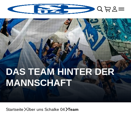
Navigation überspringen
􀄫
􀊫
Warenkor
􀍩
Login
􀉩
􀌇
DAS TEAM HINTER DER
MANNSCHAFT
Startseite
􀆊
Über uns Schalke 04
􀆊
Team