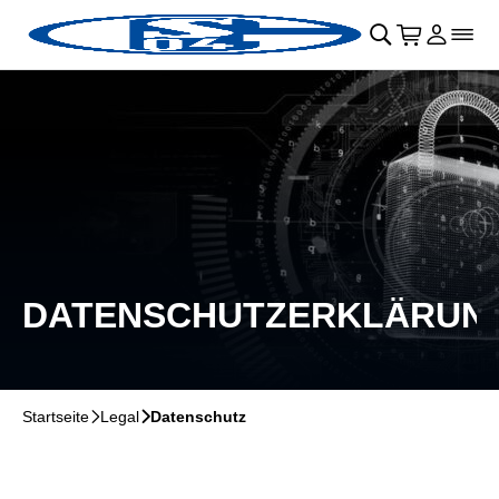
Navigation überspringen
􀄫
􀊫
Warenkor
􀍩
Login
􀉩
􀌇
DATENSCHUTZERKLÄRUN
Startseite
􀆊
Legal
􀆊
Datenschutz