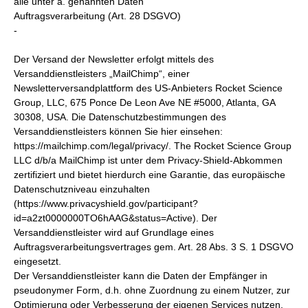
alle unter a. genannten Daten
Auftragsverarbeitung (Art. 28 DSGVO)
-
Der Versand der Newsletter erfolgt mittels des
Versanddienstleisters „MailChimp“, einer
Newsletterversandplattform des US-Anbieters Rocket Science
Group, LLC, 675 Ponce De Leon Ave NE #5000, Atlanta, GA
30308, USA. Die Datenschutzbestimmungen des
Versanddienstleisters können Sie hier einsehen:
https://mailchimp.com/legal/privacy/. The Rocket Science Group
LLC d/b/a MailChimp ist unter dem Privacy-Shield-Abkommen
zertifiziert und bietet hierdurch eine Garantie, das europäische
Datenschutzniveau einzuhalten
(https://www.privacyshield.gov/participant?
id=a2zt0000000TO6hAAG&status=Active). Der
Versanddienstleister wird auf Grundlage eines
Auftragsverarbeitungsvertrages gem. Art. 28 Abs. 3 S. 1 DSGVO
eingesetzt.
Der Versanddienstleister kann die Daten der Empfänger in
pseudonymer Form, d.h. ohne Zuordnung zu einem Nutzer, zur
Optimierung oder Verbesserung der eigenen Services nutzen,