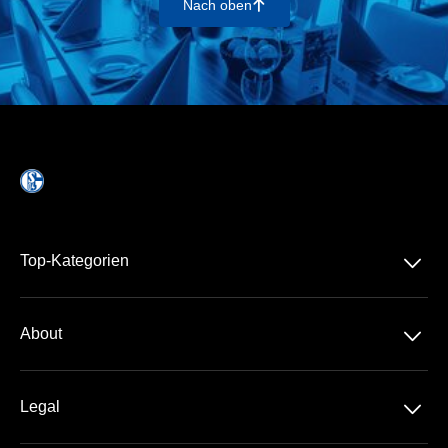
Nach oben
􀄨
􀆈
Top-Kategorien
Dauerkarte
􀆈
About
1. Bundesliga
Über Uns
Business Kreisel
􀆈
Legal
Kontakt