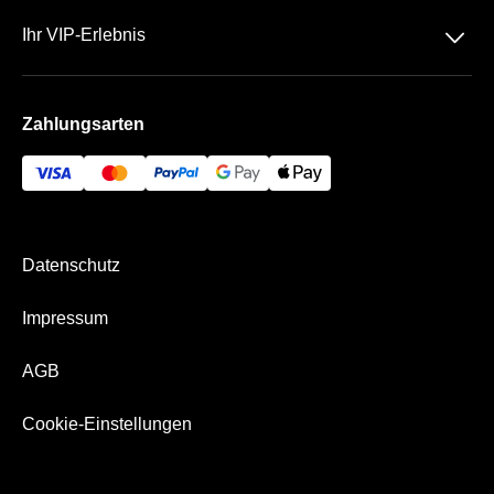
Datenschutz
Team
􀆈
Ihr VIP-Erlebnis
AGB
Häufige Fragen
VELTINS-Arena
Impressum
Zahlungsarten
Die VIP Bereiche
Bezahlung & Versand
Business App
Datenschutz
Impressum
AGB
Cookie-Einstellungen