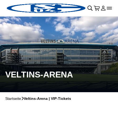
Navigation überspringen
􀄫
􀊫
Warenkor
􀍩
Login
􀉩
􀌇
VELTINS-ARENA
Startseite
􀆊
Veltins-Arena | VIP-Tickets